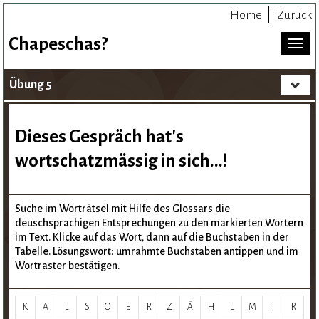
Home
Zurück
Chapeschas?
Toggl
naviga
Übung 5
Toggle
navigat
Dieses Gespräch hat's
wortschatzmässig in sich...!
Suche im Worträtsel mit Hilfe des Glossars die
deuschsprachigen Entsprechungen zu den markierten Wörtern
im Text. Klicke auf das Wort, dann auf die Buchstaben in der
Tabelle. Lösungswort: umrahmte Buchstaben antippen und im
Wortraster bestätigen.
K
A
L
S
O
E
R
Z
Ä
H
L
M
I
R