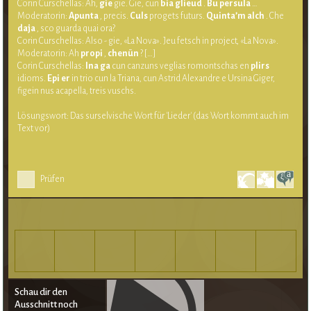
Corin Curschellas: Ah,
gie
gie. Gie, cun
bia
glieud
.
Bu
persula
…
Moderatorin:
Apunta
, precis.
Culs
progets futurs.
Quinta’m
alch
. Che
daja
, sco guarda quai ora?
Corin Curschellas: Also - gie, «La Nova». Jeu fetsch in project, «La Nova».
Moderatorin: Ah
propi
,
chenün
? […]
Corin Curschellas:
Ina ga
cun canzuns veglias romontschas en
plirs
idioms.
Epi
er
in trio cun la Triana, cun Astrid Alexandre e Ursina Giger,
figein nus acapella, treis vuschs.
Lösungswort: Das surselvische Wort für 'Lieder' (das Wort kommt auch im
Text vor)
Prüfen
Schau dir den
Ausschnitt noch