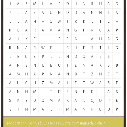
J
A
S
M
L
A
P
D
H
N
R
U
A
O
P
L
A
E
A
U
N
D
D
A
N
N
I
A
L
L
A
H
H
G
W
I
R
K
L
I
C
H
K
E
A
R
A
V
A
N
G
F
R
C
A
P
A
I
K
E
H
I
E
R
A
I
A
H
A
G
R
N
A
R
W
E
L
C
H
E
S
T
I
G
L
E
G
E
P
L
L
N
D
G
A
B
S
I
A
N
E
N
L
E
U
T
E
N
A
K
S
B
A
M
H
A
P
N
A
N
B
T
Z
N
C
T
A
U
C
H
Z
M
A
L
E
T
W
A
S
E
A
N
H
M
I
T
D
E
N
F
D
L
A
S
S
K
E
D
G
M
A
K
A
L
Q
O
P
E
E
I
N
M
A
L
F
M
A
N
F
G
U
P
Moderatorin: Corin,
cò
, üna bella stüvetta, cò mangiasch, o che ?