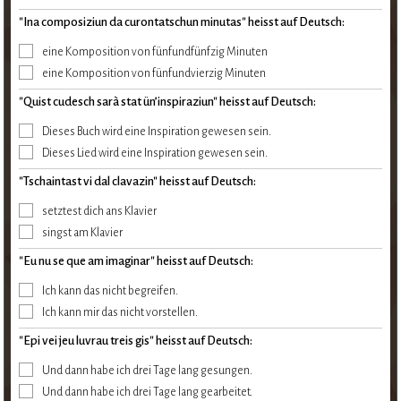
"Ina composiziun da curontatschun minutas" heisst auf Deutsch:
eine Komposition von fünfundfünfzig Minuten
eine Komposition von fünfundvierzig Minuten
"Quist cudesch sarà stat ün’inspiraziun" heisst auf Deutsch:
Dieses Buch wird eine Inspiration gewesen sein.
Dieses Lied wird eine Inspiration gewesen sein.
"Tschaintast vi dal clavazin" heisst auf Deutsch:
setztest dich ans Klavier
singst am Klavier
"Eu nu se que am imaginar" heisst auf Deutsch:
Ich kann das nicht begreifen.
Ich kann mir das nicht vorstellen.
"Epi vei jeu luvrau treis gis" heisst auf Deutsch:
Und dann habe ich drei Tage lang gesungen.
Und dann habe ich drei Tage lang gearbeitet.