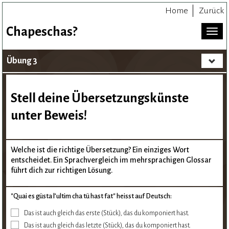
Home
Zurück
Chapeschas?
Toggl
naviga
Übung 3
Toggle
navigat
Stell deine Übersetzungskünste
unter Beweis!
Welche ist die richtige Übersetzung? Ein einziges Wort
entscheidet. Ein Sprachvergleich im mehrsprachigen Glossar
führt dich zur richtigen Lösung.
"Quai es güsta l’ultim cha tü hast fat" heisst auf Deutsch:
Das ist auch gleich das erste (Stück), das du komponiert hast.
Das ist auch gleich das letzte (Stück), das du komponiert hast.