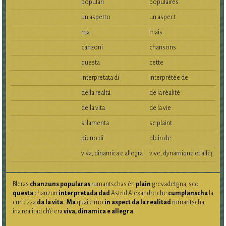
populari
populaires
un aspetto
un aspect
ma
mais
canzoni
chansons
questa
cette
interpretata di
interprétée de
della realtà
de la réalité
della vita
de la vie
si lamenta
se plaint
pieno di
plein de
viva, dinamica e allegra
vive, dynamique et allègre
Bleras
chanzuns
popularas
rumantschas èn
plain
grevadetgna, sco
questa
chanzun
interpretada dad
Astrid Alexandre che
cumplanscha
la
curtezza
da la vita
.
Ma
quai è mo
in aspect
da la realitad
rumantscha,
ina realitad ch’è era
viva, dinamica e allegra
.