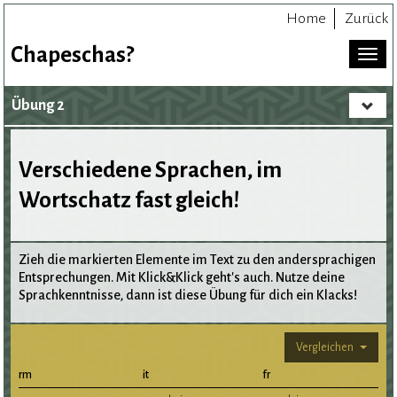
Home
Zurück
Chapeschas?
Toggl
naviga
Übung 2
Toggle
navigat
Verschiedene Sprachen, im
Wortschatz fast gleich!
Zieh die markierten Elemente im Text zu den andersprachigen
Entsprechungen. Mit Klick&Klick geht's auch. Nutze deine
Sprachkenntnisse, dann ist diese Übung für dich ein Klacks!
Vergleichen
rm
it
fr