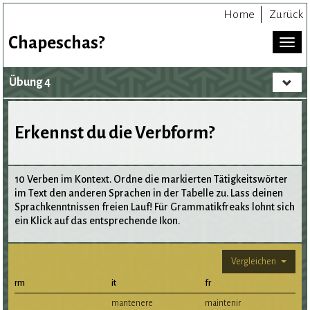
Home
Zurück
Chapeschas?
Toggl
naviga
Übung 4
Toggle
navigat
Erkennst du die Verbform?
10 Verben im Kontext. Ordne die markierten Tätigkeitswörter
im Text den anderen Sprachen in der Tabelle zu. Lass deinen
Sprachkenntnissen freien Lauf! Für Grammatikfreaks lohnt sich
ein Klick auf das entsprechende Ikon.
Vergleichen
rm
it
fr
mantenere
maintenir