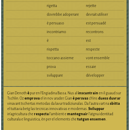
rigetta
rejette
dovrebbe adoperare
devrait utiliser
è persuaso
est persuadé
incontriamo
recontrons
è
est
rispetta
respecte
toccano assieme
vont ensemble
prova
essaie
sviluppare
développer
Gian Denoth
è
pur en l’Engiadina Bassa. Nus al
inscuntrain
en il guaud sur
Tschlin. Oz
emprova
el in nov arader. Gian
è persvas
ch’ins
duess duvrar
vinavant tschertas metodas da lavur tradiziunalas. Da l’autra vart na
sbitta
el tuttavia betg las tecnicas innovativas e modernas.
Sviluppar
in’agricultura che
respecta
l’ambient e
mantegnair
l’atgna identitad
culturala e linguistica, èn per el elements che
tutgan ensemen
.