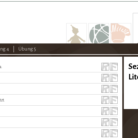
ng 4
Übung 5
Se
a.
Li
zt.