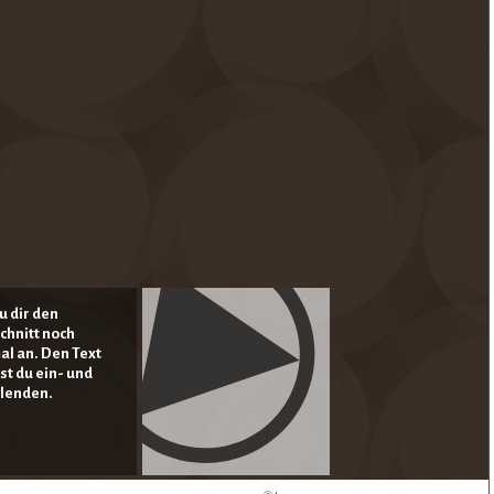
u dir den
chnitt noch
al an. Den Text
st du ein- und
lenden.