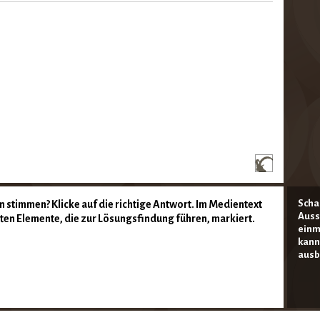
Scha
stimmen? Klicke auf die richtige Antwort. Im Medientext
Auss
sten Elemente, die zur Lösungsfindung führen, markiert.
einm
kann
ausb