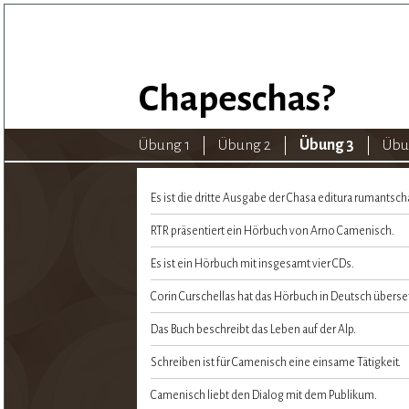
Chapeschas?
Übung 1
Übung 2
Übung 3
Übu
Es ist die dritte Ausgabe der Chasa editura rumantsch
RTR präsentiert ein Hörbuch von Arno Camenisch.
Es ist ein Hörbuch mit insgesamt vier CDs.
Corin Curschellas hat das Hörbuch in Deutsch überset
Das Buch beschreibt das Leben auf der Alp.
Schreiben ist für Camenisch eine einsame Tätigkeit.
Camenisch liebt den Dialog mit dem Publikum.