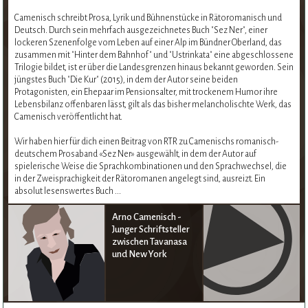
Camenisch schreibt Prosa, Lyrik und Bühnenstücke in Rätoromanisch und
Deutsch. Durch sein mehrfach ausgezeichnetes Buch "Sez Ner", einer
lockeren Szenenfolge vom Leben auf einer Alp im Bündner Oberland, das
zusammen mit "Hinter dem Bahnhof" und "Ustrinkata" eine abgeschlossene
Trilogie bildet, ist er über die Landesgrenzen hinaus bekannt geworden. Sein
jüngstes Buch "Die Kur" (2015), in dem der Autor seine beiden
Protagonisten, ein Ehepaar im Pensionsalter, mit trockenem Humor ihre
Lebensbilanz offenbaren lässt, gilt als das bisher melancholischte Werk, das
Camenisch veröffentlicht hat.
Wir haben hier für dich einen Beitrag von RTR zu Camenischs romanisch-
deutschem Prosaband «Sez Ner» ausgewählt, in dem der Autor auf
spielerische Weise die Sprachkombinationen und den Sprachwechsel, die
in der Zweisprachigkeit der Rätoromanen angelegt sind, ausreizt. Ein
absolut lesenswertes Buch ...
Arno Camenisch -
Junger Schriftsteller
zwischen Tavanasa
und New York