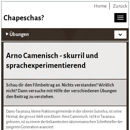
Home
Zurück
Chapeschas?
Toggl
naviga
Übungen
Toggle
navigat
Arno Camenisch - skurril und
sprachexperimentierend
Schau dir den Filmbeitrag an. Nichts verstanden? Wirklich
nicht? Dann versuche mit Hilfe der verschiedenen Übungen
den Beitrag zu verstehen.
Danis-Tavanasa, kleine Fraktionsgemeinde in der oberen Surselva, ist seine
Heimat, die grosse Welt sein Elixier: Arno Camenisch, 1978 in Tavanasa
geboren, ist zu einem der bekanntesten rätoromanischen Schriftsteller der
jüngeren Generation avanciert.